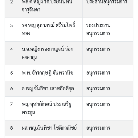
2
พล.ต.หญิง รศ.ปริยนันทน์
ประธานอนุกรรมการ
จารุจินดา
3
รศ.พญ.สุภาภรณ์ ศรีร่มโพธิ์
รองประธาน
ทอง
อนุกรรมการ
4
น.อ.หญิงกรองกาญจน์ ว่อง
อนุกรรมการ
คงคากุล
5
พ.ท. จักรกฤษฎิ จันทวานิช
อนุกรรมการ
6
อ.พญ.จันธิชา เลาหกิตติกุล
อนุกรรมการ
7
พญ.จุฬาลักษณ์ ประเสริฐ
อนุกรรมการ
ตระกูล
8
ผศ.พญ.ฉันทิชา โชติกวณิชย์
อนุกรรมการ