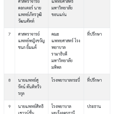
ศาสตราจารย์
แพทย์ศาสตร์
ดอกเตอร์ นาย
มหาวิทยาลัย
แพทย์ภัทรวุฒิ
ขอนแก่น
วัฒนศัพท์
7
ศาสตราจารย์
คณะ
ที่ปรึกษา
แพทย์หญิงขวัญ
แพทยศาสตร์ โรง
ชนก ยิ้มแต้
พยาบาล
รามาธิบดี
มหาวิทยาลัย
มหิดล
8
นายแพทย์สุ
โรงพยาบาลกระบี่
ที่ปรึกษา
รัตน์ ตันติทวีว
รกุล
9
นายแพทย์สิทธิ
โรงพยาบาล
ประธาน
เชาวน์ชื่น
มะเร็งอุดรธานี