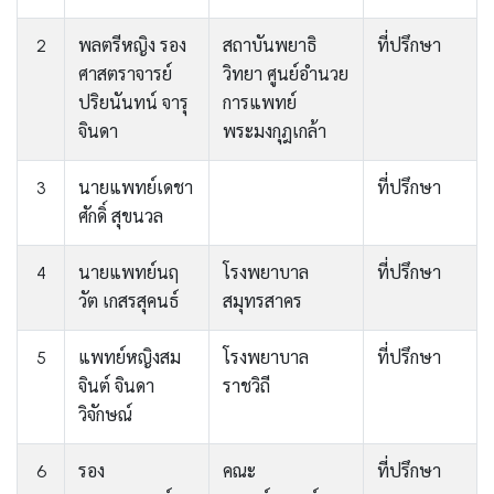
2
พลตรีหญิง รอง
สถาบันพยาธิ
ที่ปรึกษา
ศาสตราจารย์
วิทยา ศูนย์อำนวย
ปริยนันทน์ จารุ
การแพทย์
จินดา
พระมงกุฎเกล้า
3
นายแพทย์เดชา
ที่ปรึกษา
ศักดิ์ สุขนวล
4
นายแพทย์นฤ
โรงพยาบาล
ที่ปรึกษา
วัต เกสรสุคนธ์
สมุทรสาคร
5
แพทย์หญิงสม
โรงพยาบาล
ที่ปรึกษา
จินต์ จินดา
ราชวิถี
วิจักษณ์
6
รอง
คณะ
ที่ปรึกษา