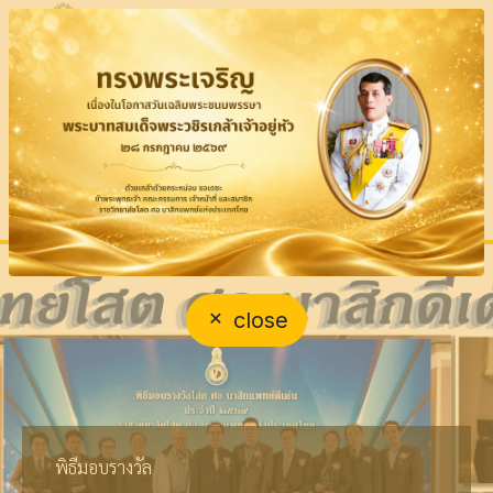
close
เชิญชวนสมาชิก
งานประชุมวิชาการประจำปี ราชวิทยาลัยโสต ศอ นาสิก
ขอแสดงความยินดี แด่...
ไปใช้สิทธิเลือกตั้งคณะกรรมการ
แพทย์แห่งประเทศไทย
รศ.พญ.นันทิการ์ สันสุวรรณ
บริหารวาระ 2570-2572 นอก
ครั้งที่ 1/2569 RCOT 2026
พิธีมอบรางวัล