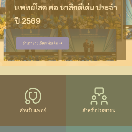
ประธานวิรัชกิจ ราชวิทยาลัยโสต ศอ นาสิกแพทย์ แห่ง
สถาบัน
"Beyond the Routine"
แพทย์โสต ศอ นาสิกดีเด่น ประจำ
ประเทศไทย วาระปี 2567-2569 ได้รับโล่ประกาศ
เกียรติคุณ จาก คณะแพทยศาสตร์มหาวิทยาลัยเชียงใหม่
ออนไลน์ ผ่านระบบ "แพทยสภา" ในวันที่15 กรกฎาคม
6 - 8 พฤษภาคม 2569 ณ โรงแรมดุสิตธานี พัทยา ชลบุรี
ปี 2569
อาจารย์ดีเด่นของคณะแพทยศาสตร์ชั้นคลินิก
2569 ถึง วันที่ 8 ตุลาคม 2569
ประเทศไทย
อ่านรายละเอียดเพิ่มเติม
อ่านรายละเอียดเพิ่มเติม
อ่านรายละเอียดเพิ่มเติม
อ่านรายละเอียดเพิ่มเติม
สำหรับแพทย์
สำหรับประชาชน