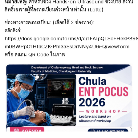
หมายเหตุ:
สำหรับช่วง Hands-on Ultrasound ช่วงบ่าย สงวน
สิทธิ์เฉพาะผู้ที่ลงทะเบียนล่วงหน้าเท่านั้น (Lotto)
ช่องทางการลงทะเบียน: (เลือกได้ 2 ช่องทาง):
คลิกลิงก์:
https://docs.google.com/forms/d/e/1FAIpQLScFHekP8
m0BWPpO1HfdCZK-PhI3aSsDrNNy4U6i-Q/viewform
หรือ สแกน QR Code ในภาพ